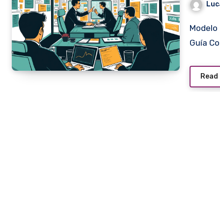
Luc
Modelo 721: La Declaración de Criptomonedas en España –
Guía Co
Read