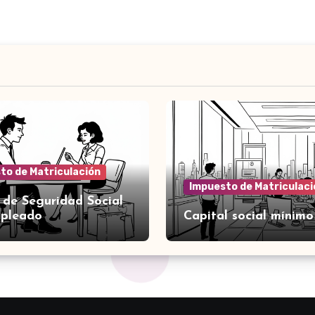
to de Matriculación
Impuesto de Matriculaci
 de Seguridad Social
mpleado
Capital social mínimo