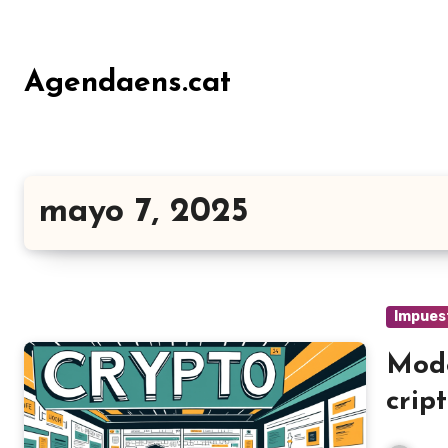
Ir
al
contenido
Agendaens.cat
mayo 7, 2025
Impues
Mode
crip