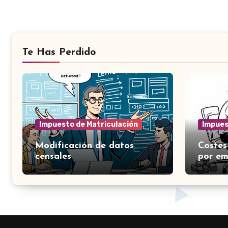
Te Has Perdido
Impuesto de Matriculación
Impues
Modificación de datos
Costes
censales
por e