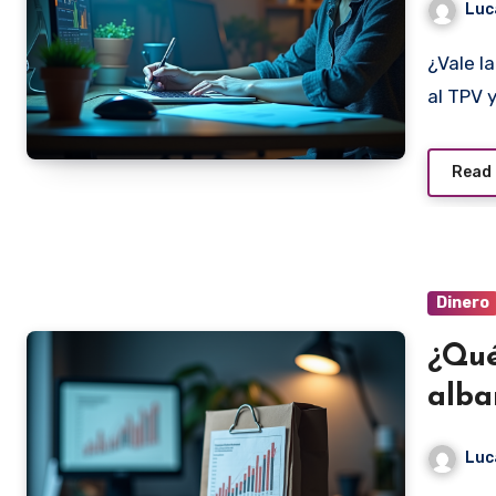
Luc
¿Vale la pena tener un TPV si eres una PYME? Introducción
al TPV 
Read
Dinero
¿Qué
alba
Luc