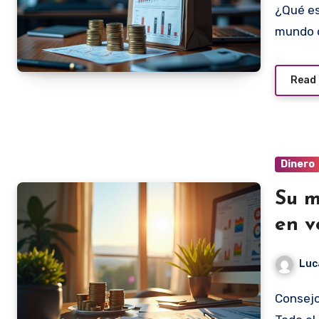
¿Qué es y para qué sirve un albarán de entrega? En el
mundo 
Read
Dinero
Su m
en v
Luc
Consejos Esenciales para Disfrutar del Sol en Verano (¡y