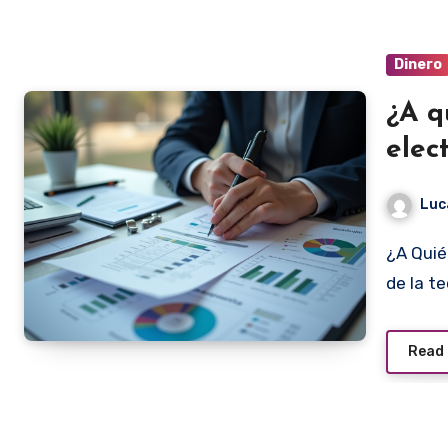
Dinero
¿A q
elec
Luc
¿A Quién Debo Emitir Factura Electrónica? Con el avance
de la te
Read