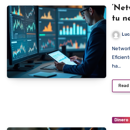
‘Net
tu n
Luc
Networking: Claves para Conectar tu Negocio
Eficien
ha…
Read
Dinero