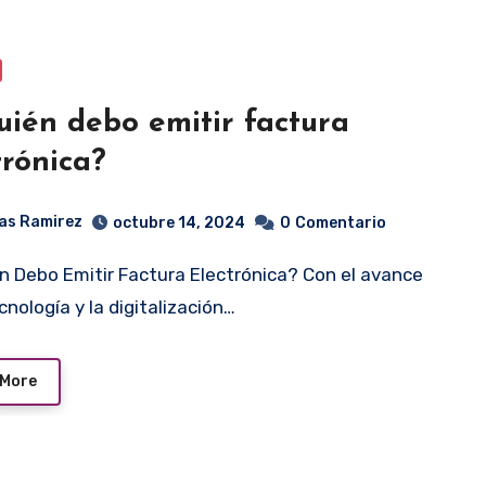
uién debo emitir factura
trónica?
as Ramirez
octubre 14, 2024
0
Comentario
cnología y la digitalización…
 More