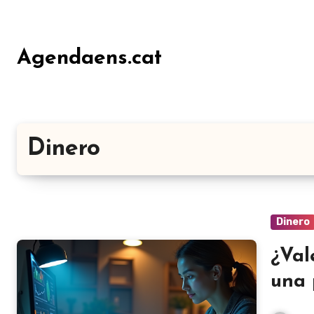
Ir
al
contenido
Agendaens.cat
Dinero
Dinero
¿Val
una