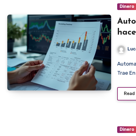
Dinero
Auto
hace
Luc
Automatizar Facturas: Cómo Hacerlo y los Beneficios que
Trae En
Read
Dinero