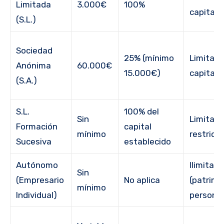
Limitada
3.000€
100%
capital 
(S.L.)
Sociedad
25% (mínimo
Limitada
Anónima
60.000€
15.000€)
capital 
(S.A.)
S.L.
100% del
Sin
Limitada
Formación
capital
mínimo
restricc
Sucesiva
establecido
Autónomo
Ilimitad
Sin
(Empresario
No aplica
(patrimo
mínimo
Individual)
personal