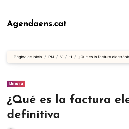
Ir
al
contenido
Agendaens.cat
Página de inicio
PM
V
11
¿Qué es la factura electrónic
Dinero
¿Qué es la factura el
definitiva