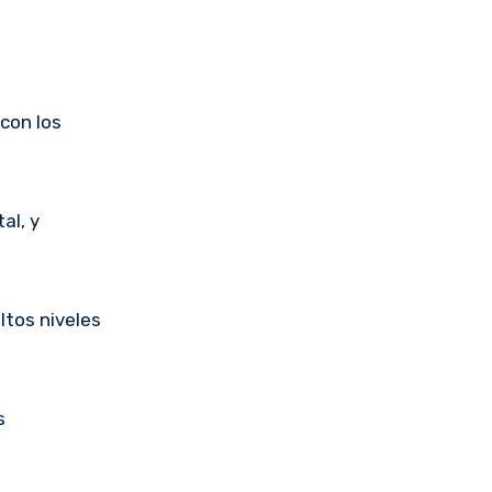
 con los
al, y
altos niveles
s