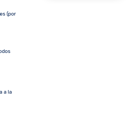
es (por
todos
a a la