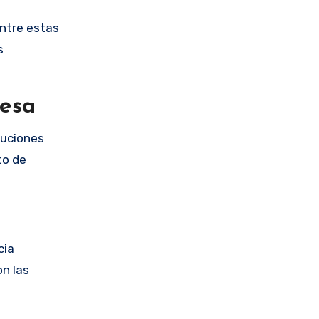
Entre estas
s
resa
luciones
to de
cia
on las