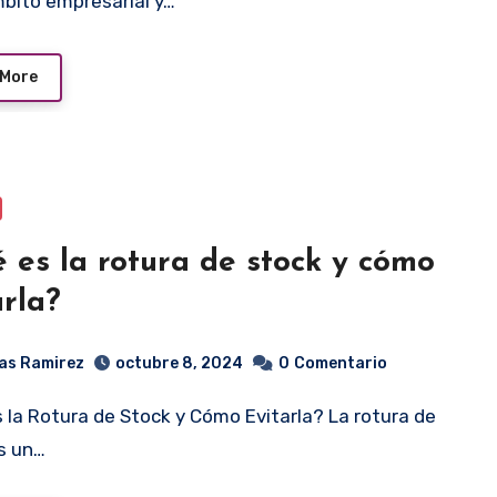
mbito empresarial y…
 More
 es la rotura de stock y cómo
arla?
as Ramirez
octubre 8, 2024
0
Comentario
s un…