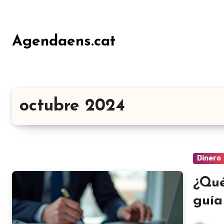
Ir
al
contenido
Agendaens.cat
octubre 2024
Dinero
¿Qué
guía