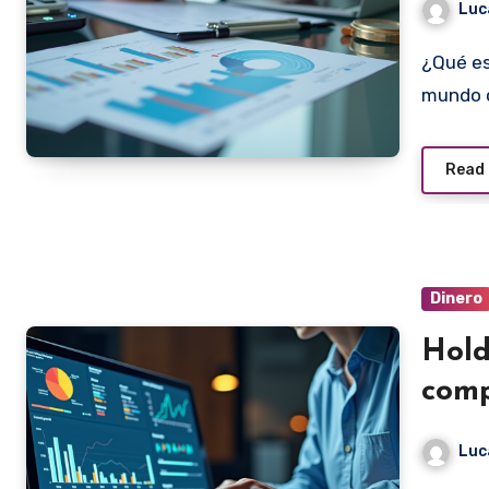
Luc
¿Qué es la Factura Electrónica? La Guía Definitiva En un
mundo c
Read
Dinero
Hold
comp
fact
Luc