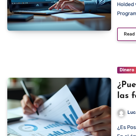
Holded vs. Factusol: Comparativa Completa de Estos
Program
Read
Dinero
¿Pue
las 
Luc
¿Es Posible Evitar Declarar el IVA de las Facturas Impagas?