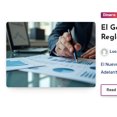
Dinero
El G
Regl
Luc
El Nuevo Reglamento de la Ley Antifraude: Un Paso
Adelant
Read