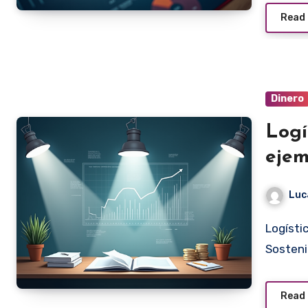
Read
Dinero
Logí
ejem
Luc
Logística Inversa: Clave para una Gestión Eficiente y
Sosteni
Read