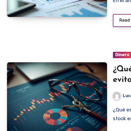
En el á
Read
Dinero
¿Qué
evit
Luc
¿Qué es la Rotura de Stock y Cómo Evitarla? La rotura de
stock e