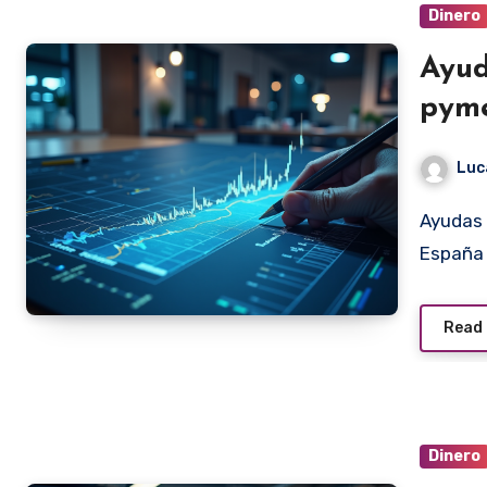
Dinero
Ayud
pym
Luc
Ayudas para la Digitalización de PYMES y Autónomos en
España 
Read
Dinero